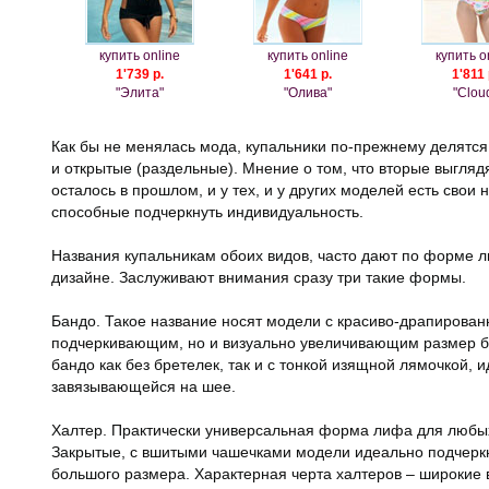
купить online
купить online
купить o
1'739 р.
1'641 р.
1'811 
"Элита"
"Олива"
"Clou
Как бы не менялась мода, купальники по-прежнему делятся 
и открытые (раздельные). Мнение о том, что вторые выгляд
осталось в прошлом, и у тех, и у других моделей есть сво
способные подчеркнуть индивидуальность.
Названия купальникам обоих видов, часто дают по форме л
дизайне. Заслуживают внимания сразу три такие формы.
Бандо. Такое название носят модели с красиво-драпирова
подчеркивающим, но и визуально увеличивающим размер б
бандо как без бретелек, так и с тонкой изящной лямочкой, 
завязывающейся на шее.
Халтер. Практически универсальная форма лифа для любы
Закрытые, с вшитыми чашечками модели идеально подчеркн
большого размера. Характерная черта халтеров – широкие 