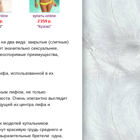
nline
купить online
р.
2'259 р.
d"
"Куэско"
на два вида: закрытые (слитные)
ят значительно сексуальнее,
и неоспоримые преимущества,
ифа, использованной в их
нным лифом, не только
юста. Очень элегантно выглядит
идущей из центра лифа и
х моделей купальников.
ут красивую грудь среднего и
выразительные бретели: одна,